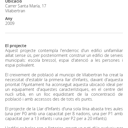
Ubicació
Carrer Santa María, 17
Vilabertran
Any
2009
El projecte
Aquest projecte contempla l'enderroc d'un edifici unifamiliar
aïllat sense ús, per posteriorment construir un edifici de serveis
municipals: escola bressol, espai d'atenció a les persones i
espai polivalent.
El creixement de població al municipi de Vilabertran ha creat la
necessitat d'establir la primera llar d'infants, davant d'aquesta
prioritat l'Ajuntament ha aconseguit aquesta ubicació ideal per
un equipament d'aquestes característiques, en el centre del
nucli urbà, en un lloc equidistant de la concentració de
població i amb accessos des de tots els punts.
El projecte de la Llar d'Infants d'una sola línia abasta tres aules
(una per P0 amb una capacitat per 8 nadons, una per P1 amb
capacitat per a 13 infants i una per P2 per a 20 infants).