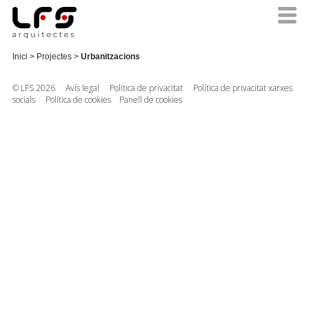
Inici
>
Projectes
>
Urbanitzacions
© LFS 2026
Avís legal
Política de privacitat
Política de privacitat xarxes
socials
Política de cookies
Panell de cookies